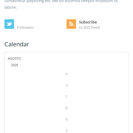
consectetur adipiscing elit, sed do eiusmod tempor incididunt ut
labore.
Subscribe
Followers
to RSS Feed
Calendar
AGOSTO
2026
D
S
T
Q
Q
S