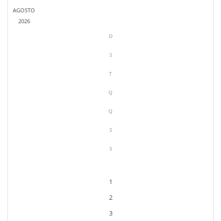
AGOSTO
2026
D
S
T
Q
Q
S
S
1
2
3