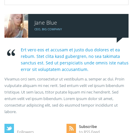
Jane Blue
CEO, BIG COMPANY
Ert vero eos et accusam et justo duo dolores et ea
rebum. Stet clita kasd gubergren, no sea takimata
sanctus est. Sed ut perspiciatis unde omnis iste natus
error sit voluptatem accusantium.
Vivamus orci sem, consectetur ut vestibulum a, semper ac dui. Proin
vulputate aliquam mi nec rerit. Sed entum velit vel ipsum bibendum
tristique. Ut sem lacus, ttitor putate liquam mi nec hendrerit. Sed
entum velit vel ipsum bibendum. Lorem ipsum dolor sit amet,
consectetur adipiscing elit, sed do eiusmod tempor incididunt ut
labore.
Subscribe
Followers
to RSS Feed