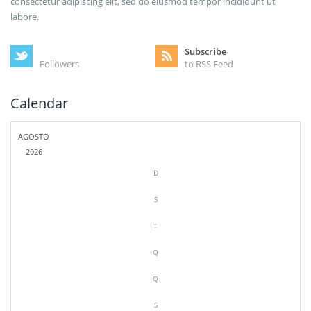
consectetur adipiscing elit, sed do eiusmod tempor incididunt ut
labore.
Subscribe
Followers
to RSS Feed
Calendar
AGOSTO
2026
D
S
T
Q
Q
S