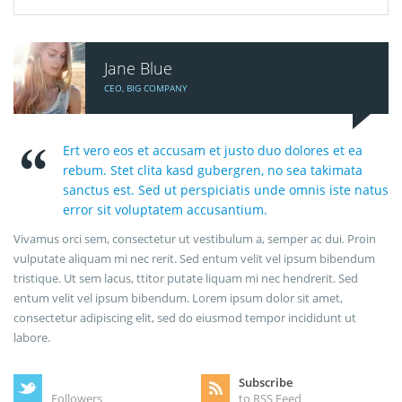
Jane Blue
CEO, BIG COMPANY
Ert vero eos et accusam et justo duo dolores et ea
rebum. Stet clita kasd gubergren, no sea takimata
sanctus est. Sed ut perspiciatis unde omnis iste natus
error sit voluptatem accusantium.
Vivamus orci sem, consectetur ut vestibulum a, semper ac dui. Proin
vulputate aliquam mi nec rerit. Sed entum velit vel ipsum bibendum
tristique. Ut sem lacus, ttitor putate liquam mi nec hendrerit. Sed
entum velit vel ipsum bibendum. Lorem ipsum dolor sit amet,
consectetur adipiscing elit, sed do eiusmod tempor incididunt ut
labore.
Subscribe
Followers
to RSS Feed