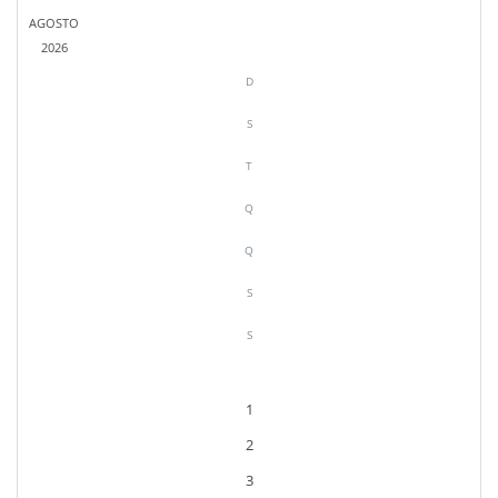
AGOSTO
2026
D
S
T
Q
Q
S
S
1
2
3